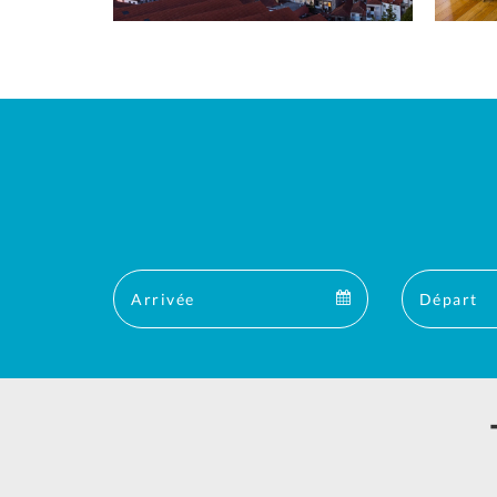
Arrival
Arrival
calendar