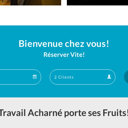
Bienvenue chez vous!
Réserver Vite!
Departure
Guests
Departure
Guests
calendar
calendar
Travail Acharné porte ses Fruits