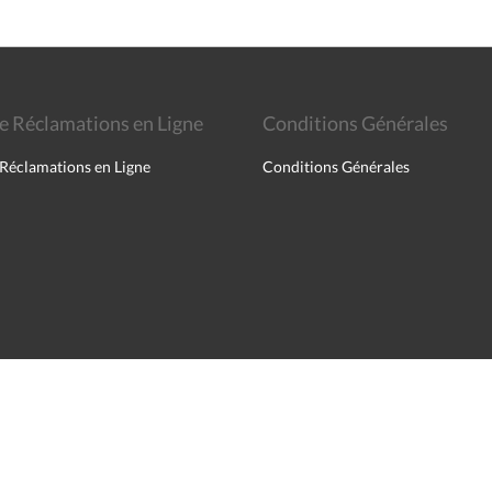
de Réclamations en Ligne
Conditions Générales
 Réclamations en Ligne
Conditions Générales
English
Français
Português
Español