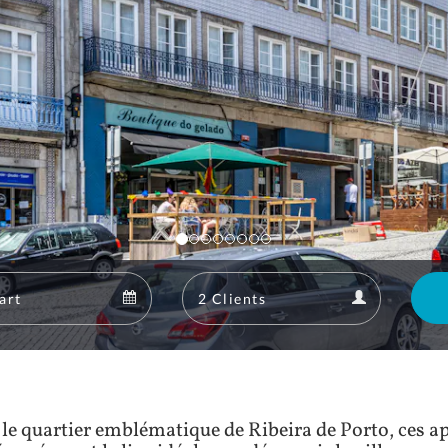
Departure
Guests
Departure
Guests
calendar
calendar
 le quartier emblématique de Ribeira de Porto, ces 