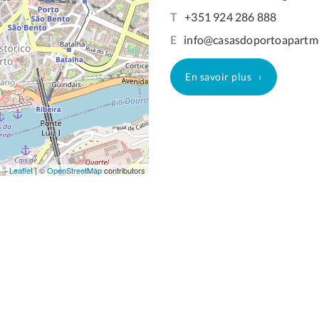
T
+351 924 286 888
E
info@casasdoportoapartm
En savoir plus
Leaflet
| ©
OpenStreetMap
contributors