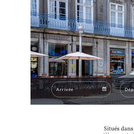
Arrival
Arrival
calendar
Situés dans